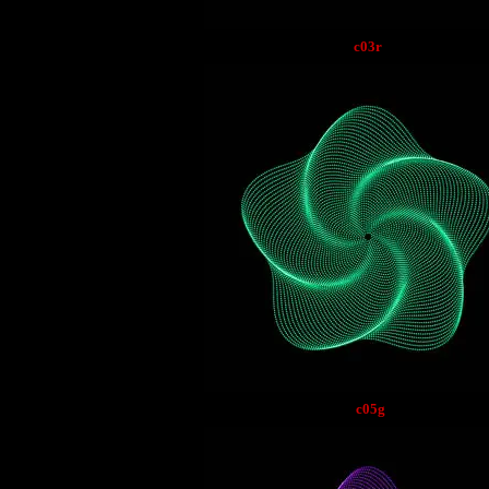
c03r
c05g