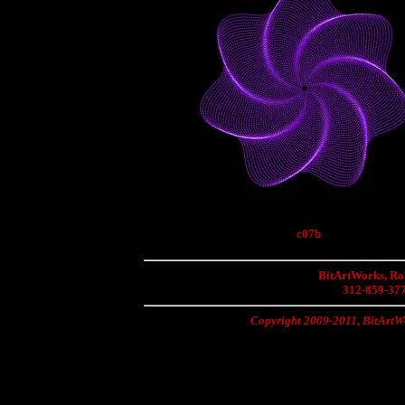
c07b
BitArtWorks, Rob
312-859-37
Copyright 2009-2011, BitArtWo