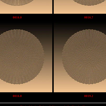
0016.0
0016.7
0016.8
0019.2